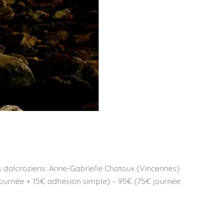
s dalcroziens: Anne-Gabrielle Chatoux (Vincennes)
journée + 15€ adhésion simple) – 95€ (75€ journée