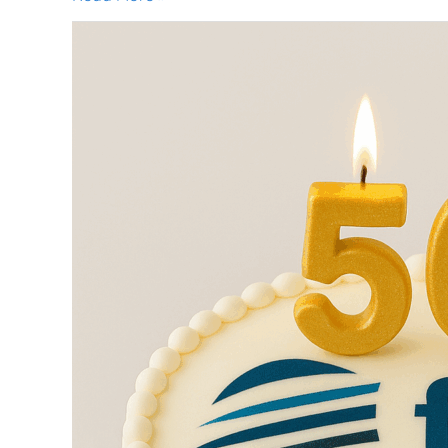
Call
for
papers
for
Le
RYTHME
–
Special
50
FIER
Anniversary
Edition