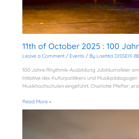
11th of October 2025 : 100 Jah
Leave a Comment
/
Events
/ By
Laetitia DISSEIX-
100 Jahre Rhythmik-Ausbildung Jubiläumsfeier am 1
Initiative des Kulturpolitikers und Musikpädagog
Musikhochschulen eingeführt. Charlotte Pfeffer, er
Read More »
DALCROZE
in
Bastia
–