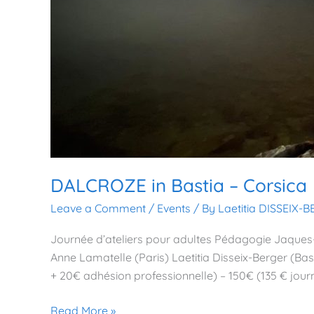
DALCROZE in Bastia – Corsica
Leave a Comment
/
Events
/ By
Laetitia DISSEIX-
Journée d’ateliers pour adultes Pédagogie Jaques
Anne Lamatelle (Paris) Laetitia Disseix-Berger (Basti
+ 20€ adhésion professionnelle) – 150€ (135 € journ
Read More »