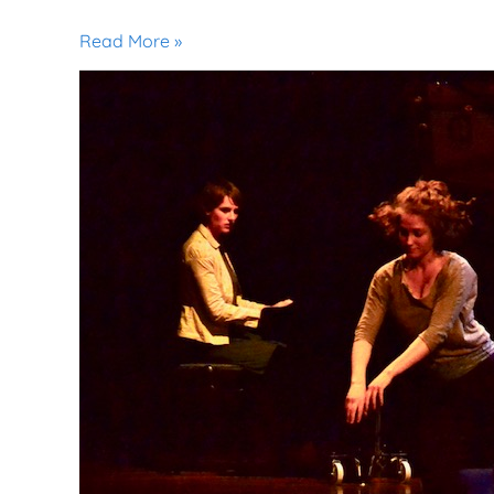
Read More »
11th
of
October
2025
:
100
Jahre
Rhythmikausbildung
in
Berlin