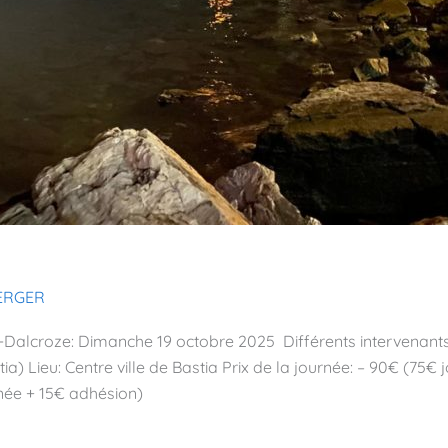
BERGER
-Dalcroze: Dimanche 19 octobre 2025 Différents intervenant
a) Lieu: Centre ville de Bastia Prix de la journée: – 90€ (75€ 
ée + 15€ adhésion)