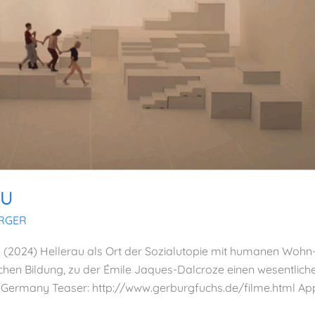
AU
ERGER
(2024) Hellerau als Ort der Sozialutopie mit humanen Wohn- 
chen Bildung, zu der Émile Jaques-Dalcroze einen wesentlichen
Germany Teaser: http://www.gerburgfuchs.de/filme.html Ap